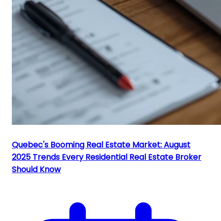
Quebec's Booming Real Estate Market: August
2025 Trends Every Residential Real Estate Broker
Should Know