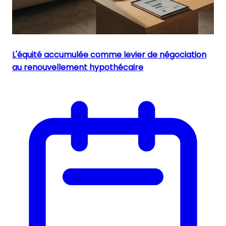
L'équité accumulée comme levier de négociation
au renouvellement hypothécaire