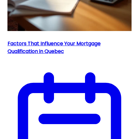
Factors That Influence Your Mortgage
Qualification in Quebec