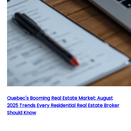
Quebec's Booming Real Estate Market: August
2025 Trends Every Residential Real Estate Broker
Should Know