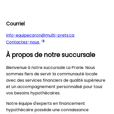
Courriel
info-equipecaron@multi-prets.ca
Contactez-nous
Leaflet
| © OpenStreetMap contributors
×
+
La Prairie
À propos de notre succursale
758 Boul Taschereau
−
Bienvenue à notre succursale La Prarie. Nous
sommes fiers de servir la communauté locale
avec des services financiers de qualité supérieure
et un accompagnement personnalisé pour tous
vos besoins hypothécaires.
Notre équipe d'experts en financement
hypothécaire possède une connaissance