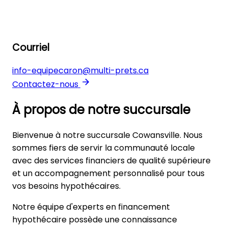
Courriel
info-equipecaron@multi-prets.ca
Contactez-nous
Leaflet
| © OpenStreetMap contributors
×
+
Cowansville
À propos de notre succursale
104, rue Sud local 240
−
Bienvenue à notre succursale Cowansville. Nous
sommes fiers de servir la communauté locale
avec des services financiers de qualité supérieure
et un accompagnement personnalisé pour tous
vos besoins hypothécaires.
Notre équipe d'experts en financement
hypothécaire possède une connaissance